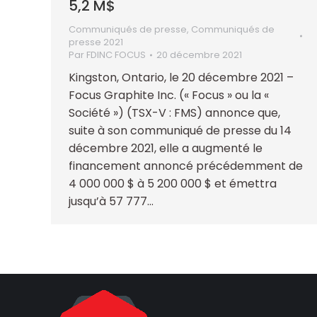
5,2 M$
Communiqués de presse
,
Communiqués de
presse 2021
Par
FDINC FOCUS
20 décembre 2021
Kingston, Ontario, le 20 décembre 2021 –
Focus Graphite Inc. (« Focus » ou la «
Société ») (TSX-V : FMS) annonce que,
suite à son communiqué de presse du 14
décembre 2021, elle a augmenté le
financement annoncé précédemment de
4 000 000 $ à 5 200 000 $ et émettra
jusqu’à 57 777…