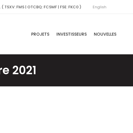
English
. ( TSXV: FMS | OTCBQ: FCSMF | FSE: FKC0 )
PROJETS
INVESTISSEURS
NOUVELLES
e 2021