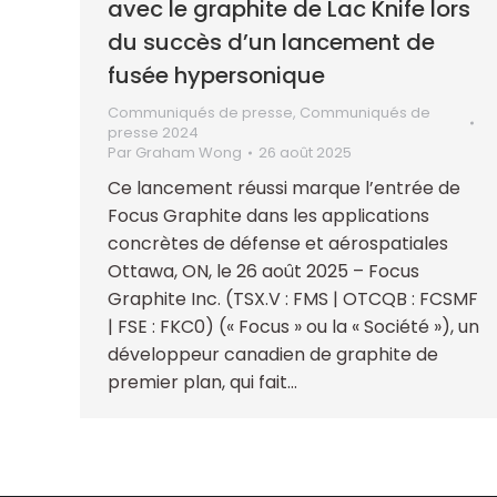
avec le graphite de Lac Knife lors
du succès d’un lancement de
fusée hypersonique
Communiqués de presse
,
Communiqués de
presse 2024
Par
Graham Wong
26 août 2025
Ce lancement réussi marque l’entrée de
Focus Graphite dans les applications
concrètes de défense et aérospatiales
Ottawa, ON, le 26 août 2025 – Focus
Graphite Inc. (TSX.V : FMS | OTCQB : FCSMF
| FSE : FKC0) (« Focus » ou la « Société »), un
développeur canadien de graphite de
premier plan, qui fait…