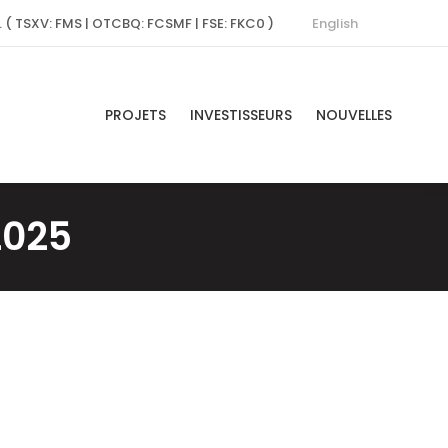
English
. ( TSXV: FMS | OTCBQ: FCSMF | FSE: FKC0 )
PROJETS
INVESTISSEURS
NOUVELLES
2025