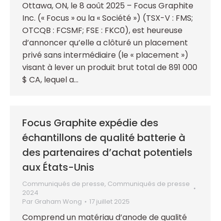
Ottawa, ON, le 8 août 2025 – Focus Graphite
Inc. (« Focus » ou la « Société ») (TSX-V : FMS;
OTCQB : FCSMF; FSE : FKC0), est heureuse
d’annoncer qu’elle a clôturé un placement
privé sans intermédiaire (le « placement »)
visant à lever un produit brut total de 891 000
$ CA, lequel a…
Focus Graphite expédie des
échantillons de qualité batterie à
des partenaires d’achat potentiels
aux États-Unis
Communiqués de presse
,
Communiqués de presse
2024
Par
Graham Wong
17 juillet 2025
Comprend un matériau d’anode de qualité