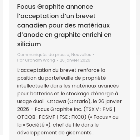
Focus Graphite annonce
l’acceptation d’un brevet
canadien pour des matériaux
d’anode en graphite enrichi en
silicium
Communiqués de presse
,
Nouvelles
Par
Graham Wong
26 janvier 2026
L’acceptation du brevet renforce la
position du portefeuille de propriété
intellectuelle dans les matériaux avancés
pour batteries et le stockage d’énergie à
usage dual Ottawa (Ontario), le 26 janvier
2026 – Focus Graphite Inc. (TSX.V : FMS |
OTCQB : FCSMF | FSE : FKC0) (« Focus » ou
la « Société »), chef de file dans le
développement de gisements…