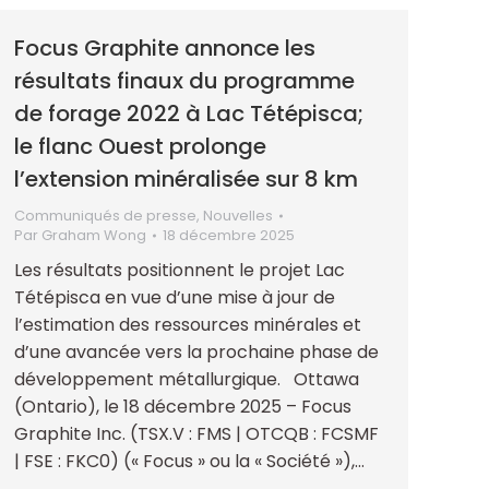
Focus Graphite annonce les
résultats finaux du programme
de forage 2022 à Lac Tétépisca;
le flanc Ouest prolonge
l’extension minéralisée sur 8 km
Communiqués de presse
,
Nouvelles
Par
Graham Wong
18 décembre 2025
Les résultats positionnent le projet Lac
Tétépisca en vue d’une mise à jour de
l’estimation des ressources minérales et
d’une avancée vers la prochaine phase de
développement métallurgique. Ottawa
(Ontario), le 18 décembre 2025 – Focus
Graphite Inc. (TSX.V : FMS | OTCQB : FCSMF
| FSE : FKC0) (« Focus » ou la « Société »),…