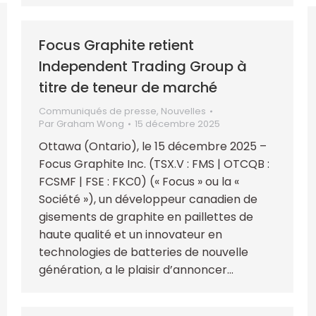
Focus Graphite retient
Independent Trading Group à
titre de teneur de marché
Communiqués de presse
,
Nouvelles
Par
Graham Wong
15 décembre 2025
Ottawa (Ontario), le 15 décembre 2025 –
Focus Graphite Inc. (TSX.V : FMS | OTCQB :
FCSMF | FSE : FKC0) (« Focus » ou la «
Société »), un développeur canadien de
gisements de graphite en paillettes de
haute qualité et un innovateur en
technologies de batteries de nouvelle
génération, a le plaisir d’annoncer…