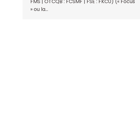
FMS | OTCQB : FCSMF | FSE : FKC0) (« Focus
» ou la…