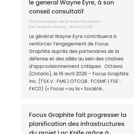
le general Wayne Eyre, à son
conseil consultatif
Communiqués de presse
,
Nouvelles
Par
Graham Wong
16 avril 2026
Le général Wayne Eyre contribuera à
renforcer l’engagement de Focus
Graphite auprès des partenaires de la
défense et des alliés au sein des chaînes
d’approvisionnement critiques Ottawa
(Ontario), le 16 avril 2026 – Focus Graphite
Inc. (TSX.V : FMS | OTCQB : FCSMF | FSE :
FKC0) (« Focus » ou la « Société…
Focus Graphite fait progresser la
planification des infrastructures
du projet Lac Knife grâce à