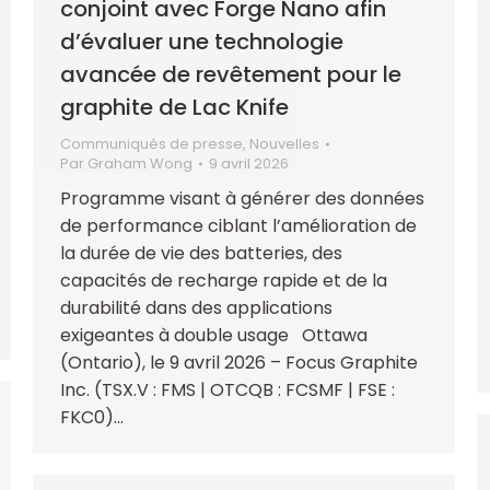
conjoint avec Forge Nano afin
d’évaluer une technologie
avancée de revêtement pour le
graphite de Lac Knife
Communiqués de presse
,
Nouvelles
Par
Graham Wong
9 avril 2026
Programme visant à générer des données
de performance ciblant l’amélioration de
la durée de vie des batteries, des
capacités de recharge rapide et de la
durabilité dans des applications
exigeantes à double usage Ottawa
(Ontario), le 9 avril 2026 – Focus Graphite
Inc. (TSX.V : FMS | OTCQB : FCSMF | FSE :
FKC0)…