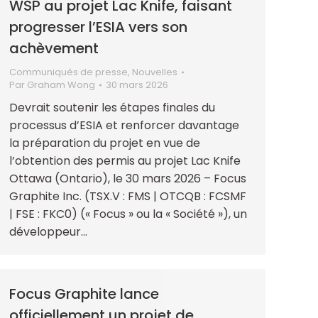
WSP au projet Lac Knife, faisant
progresser l’ESIA vers son
achèvement
Communiqués de presse
,
Nouvelles
Par
Graham Wong
30 mars 2026
Devrait soutenir les étapes finales du
processus d’ESIA et renforcer davantage
la préparation du projet en vue de
l’obtention des permis au projet Lac Knife
Ottawa (Ontario), le 30 mars 2026 – Focus
Graphite Inc. (TSX.V : FMS | OTCQB : FCSMF
| FSE : FKC0) (« Focus » ou la « Société »), un
développeur…
Focus Graphite lance
officiellement un projet de