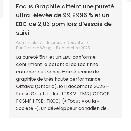
Focus Graphite atteint une pureté
ultra-élevée de 99,9996 % et un
EBC de 2,03 ppm lors d’essais de
suivi
Communiqués de presse
,
Nouvelles
Par
Graham Wong
11 décembre 2025
La pureté 5N+ et un EBC conforme
confirment le potentiel de Lac Knife
comme source nord-américaine de
graphite de très haute performance
Ottawa (Ontario), le 11 décembre 2025 –
Focus Graphite Inc. (TSX.V : FMS | OTCQB :
FCSMF | FSE : FKC0) (« Focus » ou la «
Société »), un développeur canadien de…