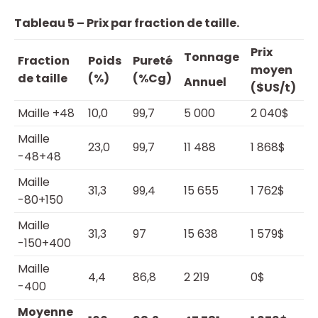
Tableau 5 – Prix par fraction de taille.
Prix
Tonnage
Fraction
Poids
Pureté
moyen
de taille
(%)
(%Cg)
Annuel
($US/t)
Maille +48
10,0
99,7
5 000
2 040$
Maille
23,0
99,7
11 488
1 868$
-48+48
Maille
31,3
99,4
15 655
1 762$
-80+150
Maille
31,3
97
15 638
1 579$
-150+400
Maille
4,4
86,8
2 219
0$
-400
Moyenne