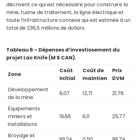
décrivent ce qui est nécessaire pour construire la
mine, l’usine de traitement, la ligne électrique et
toute l’infrastructure connexe qui est estimée à un
total de 236,5 millions de dollars.
Tableau 6 – Dépenses d’investissement du
projet Lac Knife (M $ CAN).
Coût
Coût de
Prix
Zone
initial
maintien
DVM
Développement
8,07
13,71
21,78
de la mine
Équipements
miniers et
19,66
6,11
25,77
installations
Broyage et
99,24
0,50
99,74