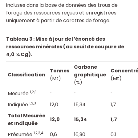
incluses dans la base de données des trous de
forage des ressources reçues et enregistrées
uniquement à partir de carottes de forage.
Tableau 3 : Mise à jour de l’énoncé des
ressources minérales (au seuil de coupure de
4,0 % Cg).
Carbone
Tonnes
Concentr
Classification
graphitique
(Mt)
(Mt)
(%)
1,2,3
Mesurée
⁻
⁻
⁻
1,2,3
Indiquée
12,0
15,34
1,7
Total Mesurée
12,0
15,34
1,7
et Indiquée
1,2,3,4
Présumée
0,6
16,90
0,1