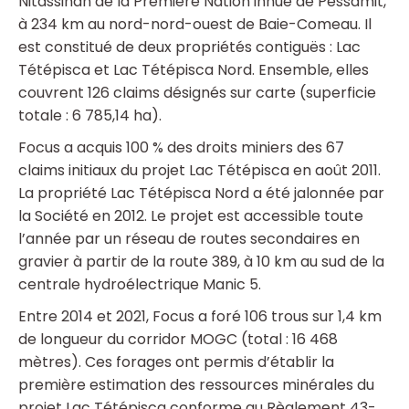
Nitassinan de la Première Nation innue de Pessamit,
à 234 km au nord-nord-ouest de Baie-Comeau. Il
est constitué de deux propriétés contiguës : Lac
Tétépisca et Lac Tétépisca Nord. Ensemble, elles
couvrent 126 claims désignés sur carte (superficie
totale : 6 785,14 ha).
Focus a acquis 100 % des droits miniers des 67
claims initiaux du projet Lac Tétépisca en août 2011.
La propriété Lac Tétépisca Nord a été jalonnée par
la Société en 2012. Le projet est accessible toute
l’année par un réseau de routes secondaires en
gravier à partir de la route 389, à 10 km au sud de la
centrale hydroélectrique Manic 5.
Entre 2014 et 2021, Focus a foré 106 trous sur 1,4 km
de longueur du corridor MOGC (total : 16 468
mètres). Ces forages ont permis d’établir la
première estimation des ressources minérales du
projet Lac Tétépisca conforme au Règlement 43-