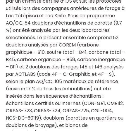
par un chimiste certifié d’IOS et suit les protocoles
utilisés lors des campagnes antérieures de forage à
Lac Tétépisca et Lac Knife. Sous ce programme
AQ/CQ, 54 doublons d’échantillons de carotte (9,7
%) ont été analysés par les deux laboratoires
sélectionnés. Le présent ensemble comprend 52
doublons analysés par COREM (carbone
graphitique – B10, soufre total – B41, carbone total –
B45, carbone organique – B58, carbone inorganique
– B11) et 2 doublons des forages 145 et 146 analysés
par ACTLABS (code 4F – C-Graphitic et 4F – S),
selon le plan AQ/CQ. 105 matériaux de référence
(environ 17 % de tous les échantillons) ont été
insérés dans les séquences d’échantillons :
échantillons certifiés ou internes (CDN-GR1, CMRI12,
OREAS-723, OREAS-724, OREAS-725, CGL-004,
NCS-DC-60119), doublons (carottes en quartiers ou
doublons de broyage), et blancs de