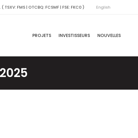
English
. ( TSXV: FMS | OTCBQ: FCSMF | FSE: FKC0 )
PROJETS
INVESTISSEURS
NOUVELLES
 2025