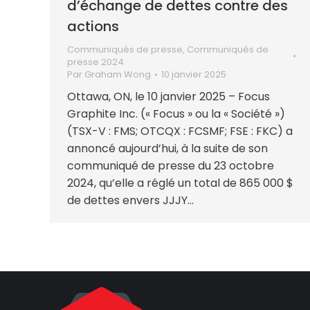
d’échange de dettes contre des
actions
Communiqués de presse
,
Communiqués de
presse 2024
Par
Graham Wong
10 janvier 2025
Ottawa, ON, le 10 janvier 2025 – Focus
Graphite Inc. (« Focus » ou la « Société »)
(TSX-V : FMS; OTCQX : FCSMF; FSE : FKC) a
annoncé aujourd’hui, à la suite de son
communiqué de presse du 23 octobre
2024, qu’elle a réglé un total de 865 000 $
de dettes envers JJJY…